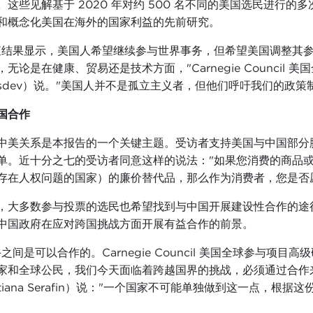
。
这些见解基于 2020 年对约 500 名不同的美国选民进行的
和概念化美国在海外的国家利益的先前研究。
查结果显示，美国人希望继续参与世界事务，但希望美国调整其
，无论是在健康、贸易还是技术方面，"Carnegie Council
osdev）说。"美国人并不是孤立主义者，但他们呼吁我们的政
国合作
中美关系是本报告的一个关键主题。受访者支持美国与中国部分
单。近十分之七的受访者同意这样的说法："如果您消费的商品
存在人权问题的国家）的廉价替代品，那么作为消费者，您是否愿
，大多数参与投票的选民也希望找到与中国开展建设性合作的途
中国政府在应对跨国挑战方面开展有益合作的前景。
之间是可以合作的。Carnegie Council 美国全球参与项目高级研
家和全球公民，我们今天面临着跨越国界的挑战，必须通过合作
atiana Serafin）说："一个国家不可能单独做到这一点，