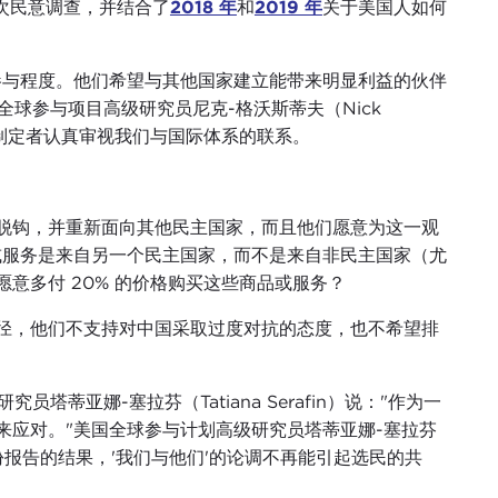
多次民意调查，并结合了
2018 年
和
2019 年
关于美国人如何
参与程度。他们希望与其他国家建立能带来明显利益的伙伴
 美国全球参与项目高级研究员尼克-格沃斯蒂夫（Nick
策制定者认真审视我们与国际体系的联系。
脱钩，并重新面向其他民主国家，而且他们愿意为这一观
或服务是来自另一个民主国家，而不是来自非民主国家（尤
意多付 20% 的价格购买这些商品或服务？
径，他们不支持对中国采取过度对抗的态度，也不希望排
究员塔蒂亚娜-塞拉芬（Tatiana Serafin）说："作为一
来应对。"美国全球参与计划高级研究员塔蒂亚娜-塞拉芬
根据这份报告的结果，'我们与他们'的论调不再能引起选民的共