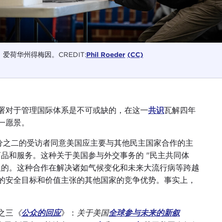
。爱荷华州得梅因。CREDIT:
Phil Roeder
(CC)
署对于管理国际体系是不可或缺的，在这一
共识
瓦解四年
一愿景。
调查，三分之二的受访者同意美国应主要与其他民主国家合作的主
商品和服务。这种关于美国参与外交事务的 "民主共同体
取的。这种合作在解决诸如气候变化和未来大流行病等跨越
的安全目标和价值主张的其他国家的竞争优势。事实上，
之三
《
公众的回应
》：
关于美国
全球参与未来的新叙