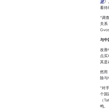
述
》
看待
"调
关系
Gv
与中
改善
点买
其是
然而
除与
"对手
个国
（T
鸣。