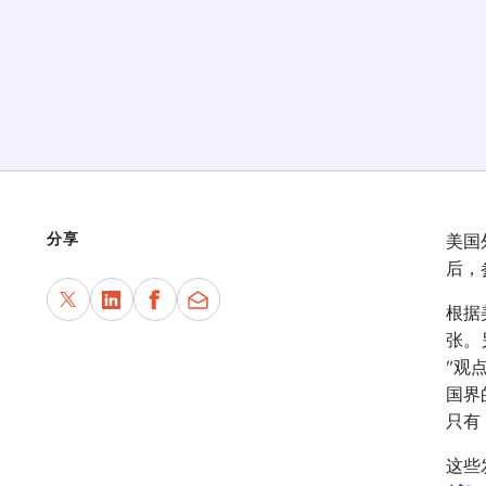
分享
美国
后，
根据
张。
"观
国界
只有
这些