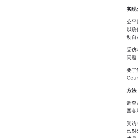
实现
公平
以确
动自
受访
问题
要了
Cou
方法
调查由
国各
受访
己对