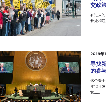
交政
在过去的
长处和短
2019年
寻找
的参
这个关于
年12月
状......