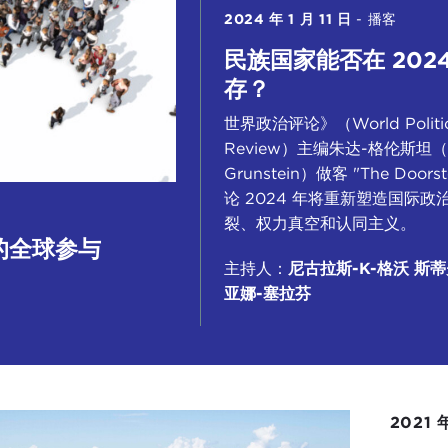
2024 年 1 月 11 日
-
播客
民族国家能否在 202
存？
世界政治评论》（World Politi
Review）主编朱达-格伦斯坦（J
Grunstein）做客 "The Doors
论 2024 年将重新塑造国际政
裂、权力真空和认同主义。
的全球参与
主持人：
尼古拉斯-K-格沃
斯蒂
亚娜-塞拉芬
2021 