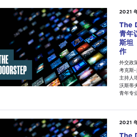
2021 
The
青年
斯坦（A
作
外交政
考克斯-奥
主持人塔蒂
沃斯蒂夫
青年专业
2021 
The