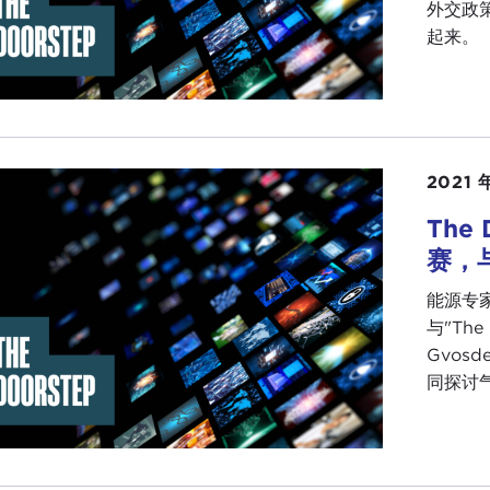
外交政
起来。
2021 年
The
赛，与
能源专家
与"Th
Gvosd
同探讨气