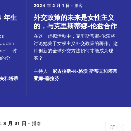
2024 年 2 月 1 日
-
播客
4 年生
外交政策的未来是女性主义
的，与克里斯蒂娜-伦兹合作
cs
在这一虚拟活动中，克里斯蒂娜-伦茨将
udah
讨论她关于女权主义外交政策的著作。这
tep"，讨
种创新的全球外交方法如何才能成为现
治的分
实？
主持人：
尼古拉斯-K-格沃
斯蒂夫
和
塔蒂
夫
和
塔蒂
亚娜-塞拉芬
年 3 月 31 日
-
播客
听