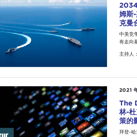
20
姆斯
克曼
中美竞
有走向暴
主持人
2021 
The
林-
策的
拜登-哈