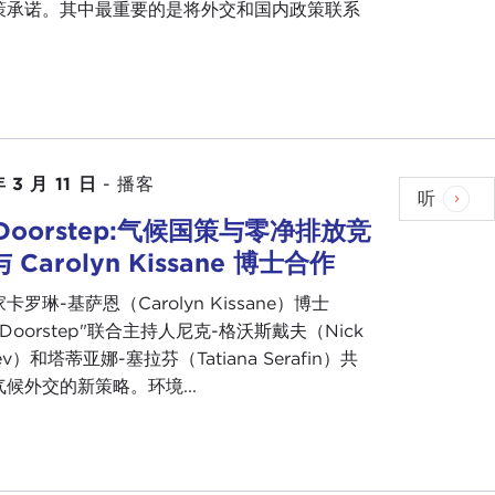
策承诺。其中最重要的是将外交和国内政策联系
 3 月 11 日
-
播客
听
 Doorstep:气候国策与零净排放竞
 Carolyn Kissane 博士合作
卡罗琳-基萨恩（Carolyn Kissane）博士
e Doorstep"联合主持人尼克-格沃斯戴夫（Nick
ev）和塔蒂亚娜-塞拉芬（Tatiana Serafin）共
候外交的新策略。环境...