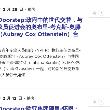
年 2 月 26 日
-
播客
听
 Doorstep:政府中的世代交替，与
议员促进会的奥布里-考克斯-奥滕
ubrey Cox Ottenstein）合
策青年专业人员组织（YPFP）执行主任奥布里-
滕斯坦（Aubrey Cox Ottenstein）与共同
亚娜-塞拉芬（Tatiana Serafin）和尼克-格
（Nick Gvosdev）一起，讨论新的外交政策
人员骨干如何...
年 2 月 12 日
-
播客
听
 Doorstep:欧亚集团阿里-怀恩：