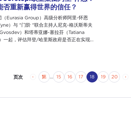
能否重新赢得世界的信任？
（Eurasia Group）高级分析师阿里-怀恩
 Wyne）与 "门阶 "联合主持人尼克-格沃斯蒂夫
 Gvosdev）和塔蒂亚娜-塞拉芬（Tatiana
fin）一起，评估拜登/哈里斯政府是否正在实现...
上一页
页
第
页
第
页
第
页
当前页
页码
页码
下
第 1
...
15
16
17
18
19
20
页次