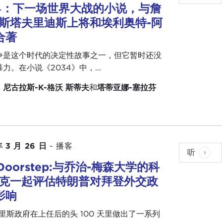
34：下一场世界大战的小说，与詹
-斯塔夫里迪斯上将和埃利奥特-阿
合著
争是这个时代的决定性故事之一，但它暂时还没
力。在小说《2034》中，...
：
尼古拉斯-K-格沃
斯蒂夫
和
塔蒂亚娜-塞拉芬
年 3 月 26 日
-
播客
听
 Doorstep:与乔治-梅森大学的科
杜克一起评估特朗普对拜登外交政
影响
里斯政府在上任后的头 100 天里做出了一系列