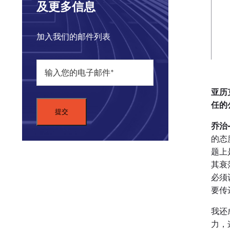
及更多信息
加入我们的邮件列表
亚历
任的
乔治
的态
题上
其衰
必须
要传
我还
力，