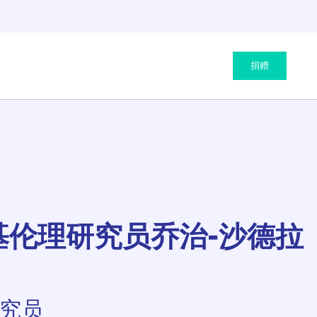
捐赠
基伦理研究员乔治-沙德拉
究员