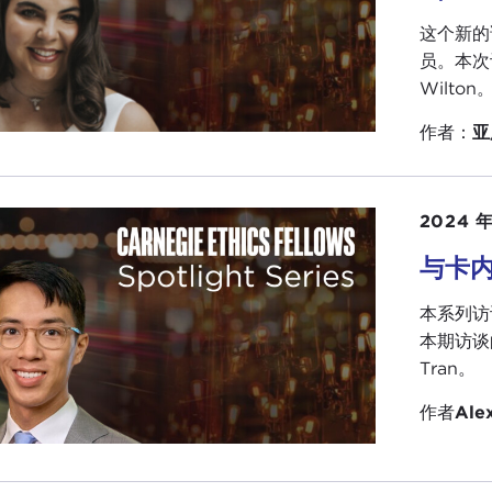
这个新的
员。本次讨论
Wilton
作者：
亚
2024 年
与卡
本系列访
本期访谈的
Tran。
作者
Ale