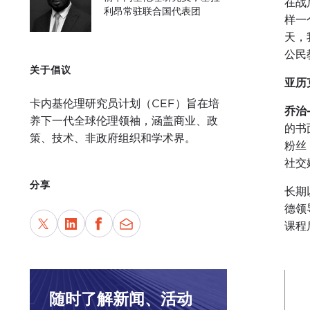
在战
利昂常驻联合国代表团
样一
天，
公民
关于倡议
亚历
卡内基伦理研究员计划（CEF）旨在培
乔治
养下一代全球伦理领袖，涵盖商业、政
的书
策、技术、非政府组织和学术界。
粉丝
社交
分享
长期
德领
课程
随时了解新闻、活动