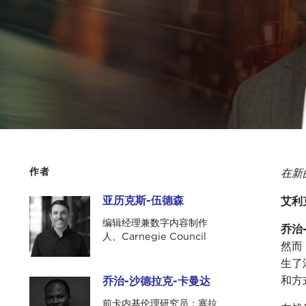
作者
在新的
亚历克斯-伍德森
艾利
亚历克斯-伍德森
编辑经理兼数字内容制作
乔治
人、Carnegie Council
然而
生了
和方
乔治-沙德拉克-卡曼达
乔治-沙德拉克-卡曼达
前卡内基伦理研究员；塞拉