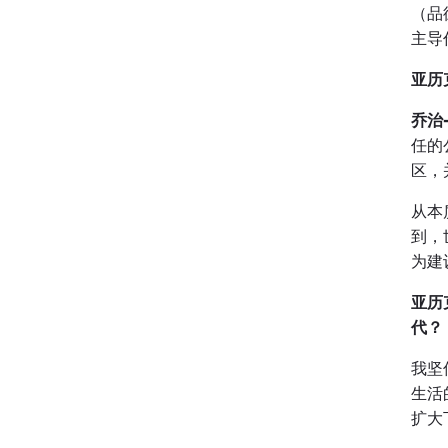
（品
主导
亚历
乔治
任的
区，
从本
到，
为建
亚历
代？
我坚
生活
扩大