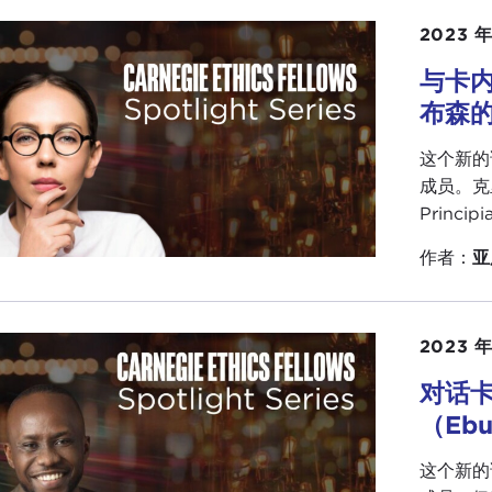
2023 年
与卡
布森
这个新的
成员。克里
Princi
作者：
亚
2023 年
对话
（Ebu
这个新的