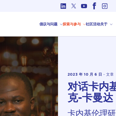
国际事务中的道德问题
倡议与问题
探索与参与
社区
活动
关于
2023 年 10 月 6 日
-
文章
对话卡内
克-卡曼达
卡内基伦理研