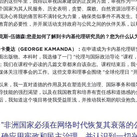
后的这些年里，我得以审视国家建设的正反两方面，审视作为一
个国家为其人民服务。历史表明，贪婪、腐败、自然资源治理不
我决心将我的痛苦和不满转化为力量，确保类似事件不再发生。
教育的必要性，并开展活动支持政府与公民之间的伙伴关系，以
克斯-伍德森
:您是如何了解到卡内基伦理研究员的？您为什么认
-卡曼达（GEORGE KAMANDA）：
在申请成为卡内基伦理研究员
面出版物。本科时，我选修了一门 "伦理与国际政治导论 "课程
；我们在课程中必读的几篇文章都来自该杂志。课程结束后，我
媒体关注理事会的工作。这些文章和理事会围绕 "全球伦理日 
以来，我一直对道德的作用及其在塑造民主治理、国际事务和领
导技能的强烈渴望，以及在我国教育和培养有责任感和道德感的
后，我知道这个项目将使我受益匪浅，并推动我长期的职业抱负
"非洲国家必须在网络时代恢复其衰落的
确应用宪政和民主治理，并认识到一切兴