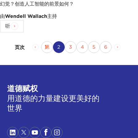
幻觉？创造人工智能的前景如何？
由
Wendell Wallach
主持
听
上一页
页
当前页
页码
页码
页码
第
页
下一页
第 1
2
3
4
5
6
页次
道德赋权
用道德的力量建设更美好的
世界