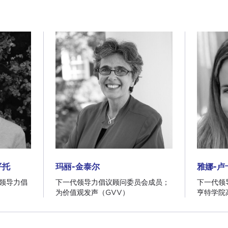
平托
玛丽-金泰尔
雅娜-卢
平托
玛丽-金泰尔
雅娜-卢
领导力倡
下一代领导力倡议顾问委员会成员；
下一代领
为价值观发声（GVV）
亨特学院