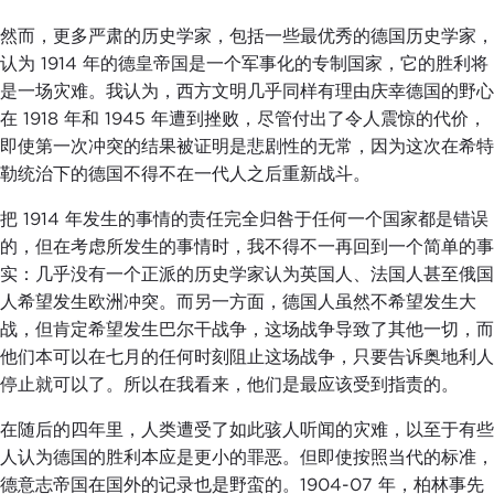
然而，更多严肃的历史学家，包括一些最优秀的德国历史学家，
认为 1914 年的德皇帝国是一个军事化的专制国家，它的胜利将
是一场灾难。我认为，西方文明几乎同样有理由庆幸德国的野心
在 1918 年和 1945 年遭到挫败，尽管付出了令人震惊的代价，
即使第一次冲突的结果被证明是悲剧性的无常，因为这次在希特
勒统治下的德国不得不在一代人之后重新战斗。
把 1914 年发生的事情的责任完全归咎于任何一个国家都是错误
的，但在考虑所发生的事情时，我不得不一再回到一个简单的事
实：几乎没有一个正派的历史学家认为英国人、法国人甚至俄国
人希望发生欧洲冲突。而另一方面，德国人虽然不希望发生大
战，但肯定希望发生巴尔干战争，这场战争导致了其他一切，而
他们本可以在七月的任何时刻阻止这场战争，只要告诉奥地利人
停止就可以了。所以在我看来，他们是最应该受到指责的。
在随后的四年里，人类遭受了如此骇人听闻的灾难，以至于有些
人认为德国的胜利本应是更小的罪恶。但即使按照当代的标准，
德意志帝国在国外的记录也是野蛮的。1904-07 年，柏林事先