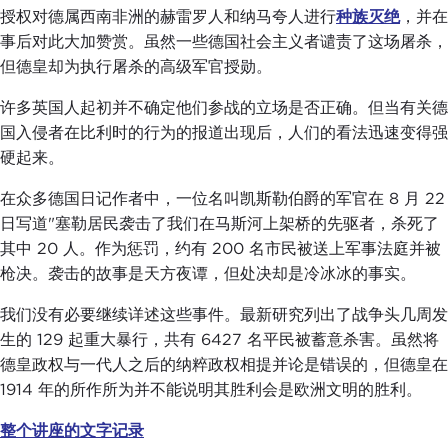
授权对德属西南非洲的赫雷罗人和纳马夸人进行
种族灭绝
，并在
事后对此大加赞赏。虽然一些德国社会主义者谴责了这场屠杀，
但德皇却为执行屠杀的高级军官授勋。
许多英国人起初并不确定他们参战的立场是否正确。但当有关德
国入侵者在比利时的行为的报道出现后，人们的看法迅速变得强
硬起来。
在众多德国日记作者中，一位名叫凯斯勒伯爵的军官在 8 月 22
日写道"塞勒居民袭击了我们在马斯河上架桥的先驱者，杀死了
其中 20 人。作为惩罚，约有 200 名市民被送上军事法庭并被
枪决。袭击的故事是天方夜谭，但处决却是冷冰冰的事实。
我们没有必要继续详述这些事件。最新研究列出了战争头几周发
生的 129 起重大暴行，共有 6427 名平民被蓄意杀害。虽然将
德皇政权与一代人之后的纳粹政权相提并论是错误的，但德皇在
1914 年的所作所为并不能说明其胜利会是欧洲文明的胜利。
整个讲座的文字记录