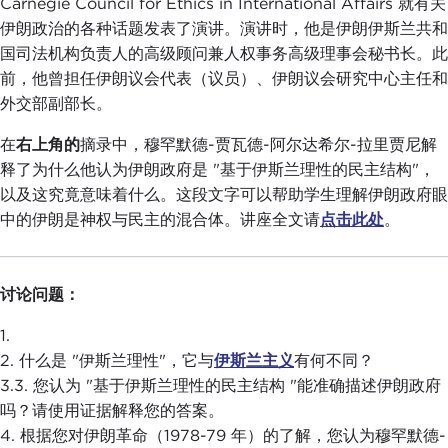
Carnegie Council for Ethics in International Affairs 就有关
伊朗政治的各种话题发表了演讲。演讲时，他是伊朗伊斯兰共和
国司法机构负责人的高级顾问兼人权事务高级理事会秘书长。此
前，他曾担任伊朗议会代表（议员）、伊朗议会研究中心主任和
外交部副部长。
在
右上角的
摘录中，穆罕默德-贾瓦德-阿尔达希尔-拉里贾尼解
释了为什么他认为伊朗政府是 "基于伊斯兰理性的民主结构"，
以及这究竟意味着什么。这段文字可以帮助学生理解伊朗政府眼
中的伊朗是神权与民主的混合体。讲座全文请
点击此处
。
讨论问题：
1.
2. 什么是 "伊斯兰理性"，它与
伊斯兰主义
有何不同？
3.3. 您认为 "基于伊斯兰理性的民主结构 "能准确描述伊朗政府
吗？请使用证据解释您的答案。
4. 根据您对伊朗革命（1978-79 年）的了解，您认为穆罕默德-