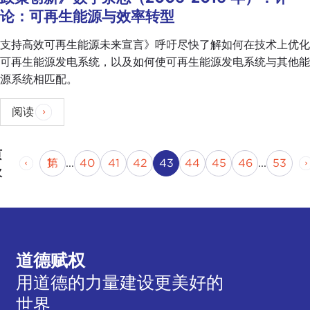
论：可再生能源与效率转型
支持高效可再生能源未来宣言》呼吁尽快了解如何在技术上优化
可再生能源发电系统，以及如何使可再生能源发电系统与其他能
源系统相匹配。
阅读
页
上一页
页
第
页
第
页
第
页
当前页
页码
页码
页码
第
页
第 1
...
40
41
42
43
44
45
46
...
53
次
道德赋权
用道德的力量建设更美好的
世界