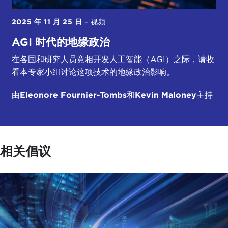
2025 年 11 月 25 日
-
视频
AGI 时代的地缘政治
在各国和研究人员竞相开发人工智能（AGI）之际，请收
看本专家小组讨论这项技术的地缘政治影响。
由
Eleonore Fournier-Tombs
和
Kevin Maloney
主持
相关倡议