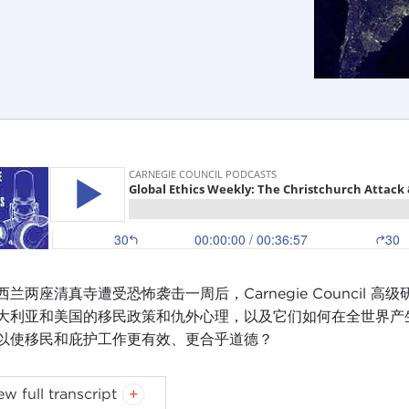
兰两座清真寺遭受恐怖袭击一周后，Carnegie Council 高级研究
大利亚和美国的移民政策和仇外心理，以及它们如何在全世界产
以使移民和庇护工作更有效、更合乎道德？
ek after the horrific terrorist attack on two New Zealan
ew full transcript