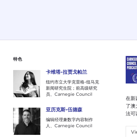
特色
卡维塔-拉贾戈帕兰
卡维塔-拉贾戈帕兰
纽约市立大学克雷格-纽马克
新闻研究生院；前高级研究
员、Carnegie Council
在新西
了澳
亚历克斯-伍德森
亚历克斯-伍德森
法可
编辑经理兼数字内容制作
人、Carnegie Council
A we
Vi