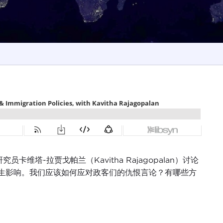
员卡维塔-拉贾戈帕兰（Kavitha Rajagopalan）讨论
生影响。我们应该如何应对政客们的仇恨言论？有哪些方
d mosques, Carnegie Council Senior Fellow Kavitha