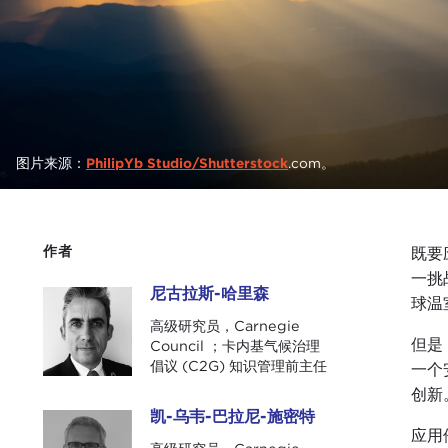
图片来源：
PhilipYb Studio/Shutterstock
.com。
作者
既要
一挑
尼古拉斯-哈里森
尼古拉斯-哈里森
球温
高级研究员，Carnegie
但是
Council ；卡内基气候治理
倡议 (C2G) 知识管理前主任
一个
创新
凯-乌韦-巴拉尼-施密特
凯-乌韦-巴拉尼-施密特
应用