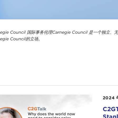
negie Council 国际事务伦理Carnegie Council
negie Council的立场。
2024 
C2G
Sta