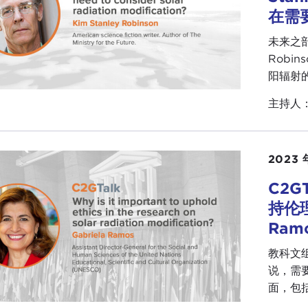
在需
未来之部
Robi
阳辐射
主持人
2023 
C2
持伦理
Ram
教科文组
说，需
面，包