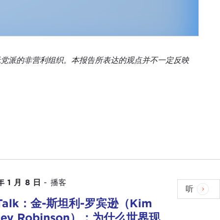
 是一个独立、无党派的非营利组织。本报告所表达的观点并不一定反映
年 1 月 8 日
-
播客
听
Talk：金-斯坦利-罗宾逊（Kim
nley Robinson）：为什么世界现