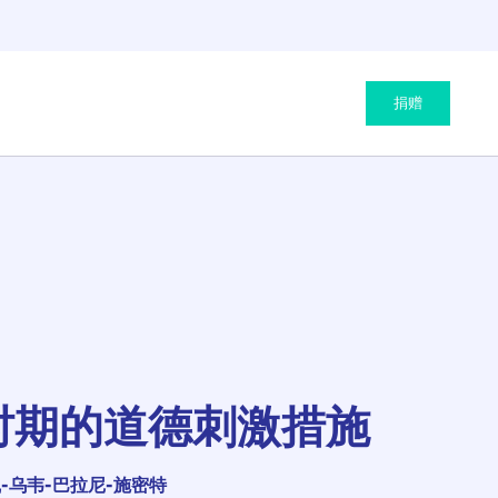
捐赠
时期的道德刺激措施
-乌韦-巴拉尼-施密特