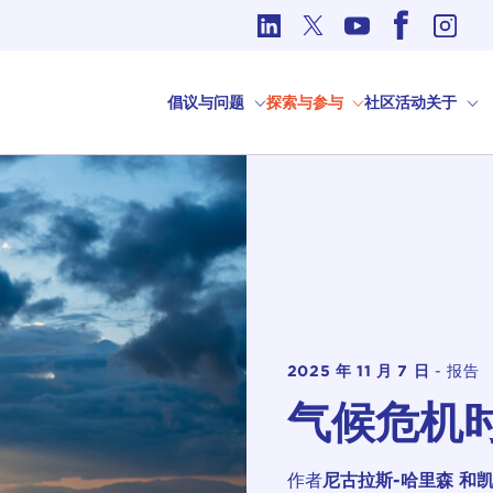
国际事务中的道德问题
倡议与问题
探索与参与
社区
活动
关于
2025 年 11 月 7 日
-
报告
气候危机
作者
尼古拉斯-哈里森
和凯