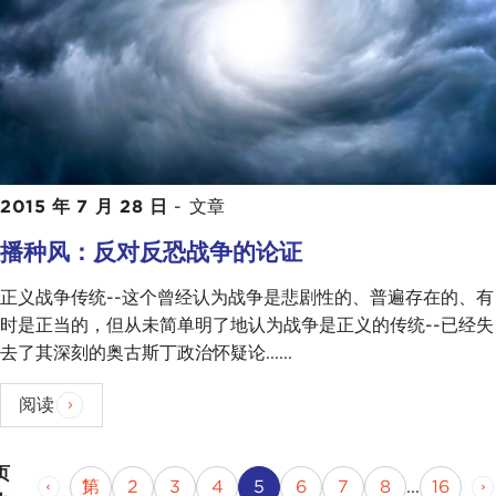
2015 年 7 月 28 日
-
文章
播种风：反对反恐战争的论证
正义战争传统--这个曾经认为战争是悲剧性的、普遍存在的、有
时是正当的，但从未简单明了地认为战争是正义的传统--已经失
去了其深刻的奥古斯丁政治怀疑论......
阅读
页
上一页
页
第
页
第
页
第
页
当前页
页码
页码
页码
第
页
第 1
2
3
4
5
6
7
8
...
16