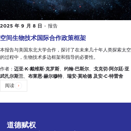
2025 年 9 月 8 日
-
报告
空间生物技术国际合作政策框架
本报告与美国东北大学合作，探讨了在未来几十年人类探索太空
的过程中，生物技术多边框架和指导的必要性。
作者：
迈亚·K·戴维斯·克罗斯
、
约翰·巴斯尔
、
戈克切·阿尔廷·亚
武扎尔斯兰
、
布莱恩·赫尔穆特
、
瑞安·莫哈德
及安·C·特雷舍
阅读
道德赋权