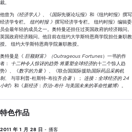
裁。
他曾为
《经济学人》
、《
国际
先驱论坛报》和《纽约时报》撰写
经济学专栏。
纽约时报
》
撰写经济学专栏。 纽约时报》编辑委
员会最年轻的成员之一。奥特曼还担任过英国政府的经济顾问。
英国政府经济顾问。他目前在纽约大学斯特恩商学院担任兼职教
授。 纽约大学斯特恩商学院兼职教授。
奥特曼是《
巨额财富》（Outrageous Fortunes
）一书的作
者：
十二种令人惊讶的趋势 将重塑全球经济
的十二个惊人趋
势》、《
数字的力量
》、《联合国国际援助
国际药品采购机
制、
与菲利普-杜斯特-布拉齐
合著
）；
连接：全球经济的 24
小时
》和《
新经济
：
乔治-布什 与美国未来的革命性赌博
》。
特色作品
2011 年 1 月 28 日
-
播客