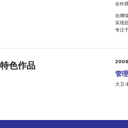
合作
在继
实现
专注
2006
特色作品
管
大卫