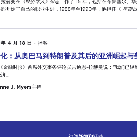
，拉赫曼在
《经济学人》
杂志工作了 15 年，包括在布鲁塞尔、
部开始了自己的职业生涯，1988年至1990年，他担任《
星期日
 年 4 月 18 日
-
播客
方化：从奥巴马到特朗普及其后的亚洲崛起与
国《金融时报》首席外交事务评论员吉迪恩-拉赫曼说："我们已经
...
nne J. Myers
主持
订阅新闻和活动