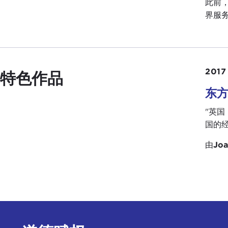
此前
界服务
2017
特色作品
东
"英
国的经济
由
Joa