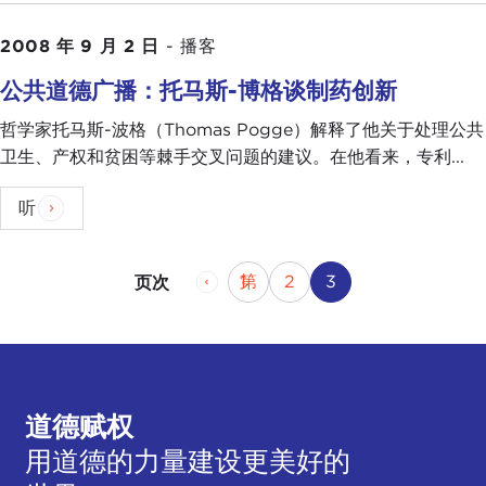
2008 年 9 月 2 日
-
播客
公共道德广播：托马斯-博格谈制药创新
哲学家托马斯-波格（Thomas Pogge）解释了他关于处理公共
卫生、产权和贫困等棘手交叉问题的建议。在他看来，专利...
听
上一页
页
第
页
当前页
第 1
2
3
页次
道德赋权
用道德的力量建设更美好的