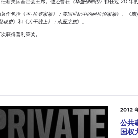
曾任新美国基金会主席。他还曾在
《华盛顿邮报》
担任过 20 
的著作包括《
本-拉登家族》：美国世纪中的阿拉伯家族
》、《
幽
登秘史
》和《
大干线上》：南亚之旅
》。
两次获得普利策奖。
2012 
公共
国权