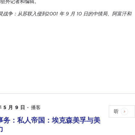
年的驻外记者和编辑。
灵战争：从苏联入侵到
2001 年
9 月 10 日的中情局、阿富汗和
年 5 月 9 日
-
播客
听
事务：私人帝国：埃克森美孚与美
力