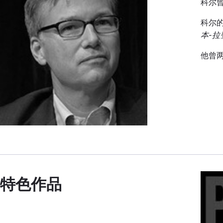
科尔
科尔
本-拉
他曾
特色作品