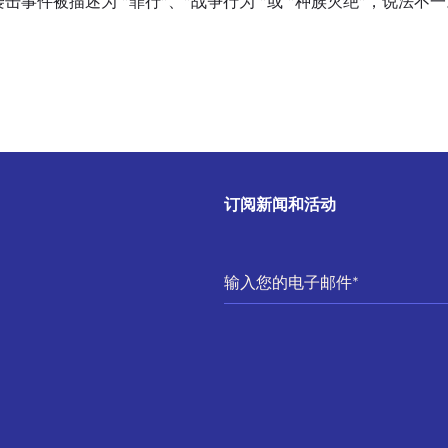
1 袭击事件被描述为 "罪行"、"战争行为 "或 "种族灭绝"，
订阅新闻和活动