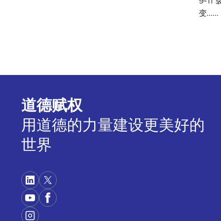
9-1
变......
道德赋权
用道德的力量建设更美好的
世界