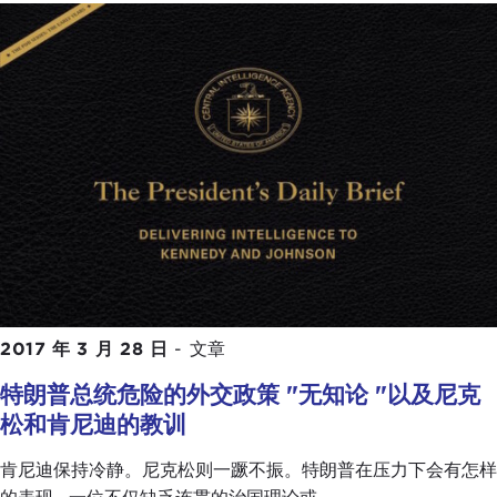
2017 年 3 月 28 日
-
文章
特朗普总统危险的外交政策 "无知论 "以及尼克
松和肯尼迪的教训
肯尼迪保持冷静。尼克松则一蹶不振。特朗普在压力下会有怎样