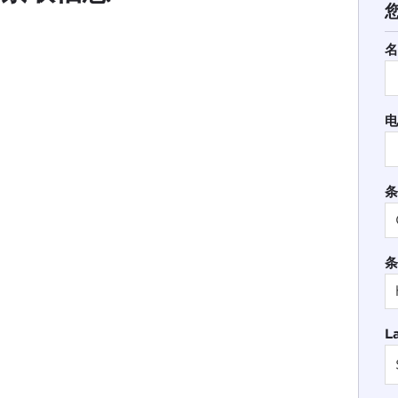
名
电
条
条
L