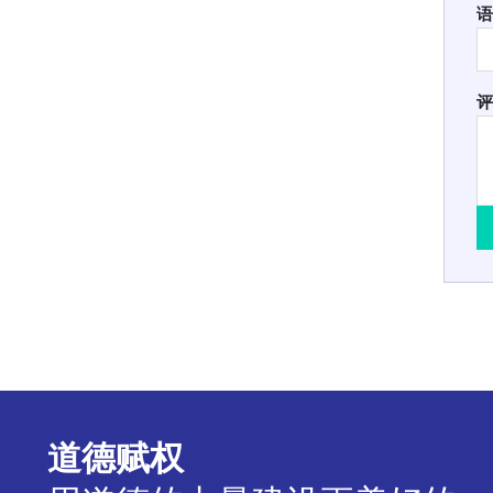
语
评
道德赋权