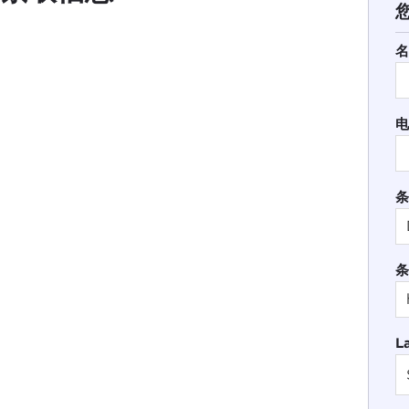
名
电
条
条
L