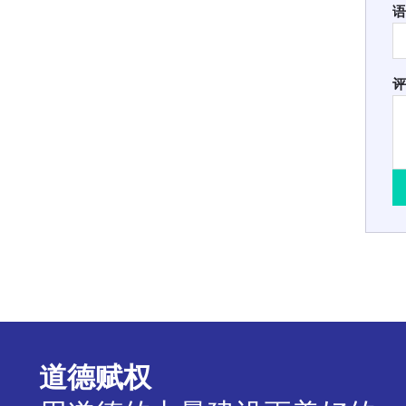
语
评
道德赋权