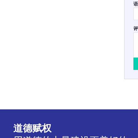
语
评
道德赋权