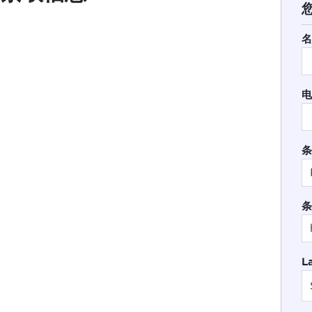
名
电
条
条
L