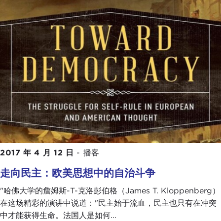
2017 年 4 月 12 日
-
播客
走向民主：欧美思想中的自治斗争
"哈佛大学的詹姆斯-T-克洛彭伯格（James T. Kloppenberg）
在这场精彩的演讲中说道："民主始于流血，民主也只有在冲突
中才能获得生命。法国人是如何...