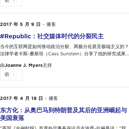
听
2017 年 5 月 9 日
-
播客
#Republic：社交媒体时代的分裂民主
当今的互联网是如何推动政治分裂、两极分化甚至极端主义的？
法律学者卡斯-桑斯坦（Cass Sunstein）分享了他的研究成果...
由
Joanne J. Myers
主持
听
2017 年 4 月 18 日
-
播客
东方化：从奥巴马到特朗普及其后的亚洲崛起与
美国衰落
"英国《金融时报》首席外交事务评论员吉迪恩-拉赫曼说："我