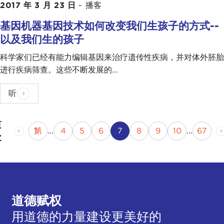
2017 年 3 月 23 日
-
播客
基因机器基因技术如何改变我们生孩子的方式--
以及我们生的孩子
科学家们已经有能力编辑基因来治疗遗传性疾病，并对体外胚胎
进行疾病筛查。这些不断发展的...
听
页
上一页
页
第
页
第
页
第
页
当前页
页码
页码
页码
第
页
第 1
...
4
5
6
7
8
9
10
...
67
次
道德赋权
用道德的力量建设更美好的