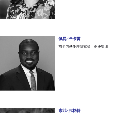
佩昆-巴卡雷
佩昆-巴卡雷
前卡内基伦理研究员；高盛集团
索菲-弗林特
索菲-弗林特